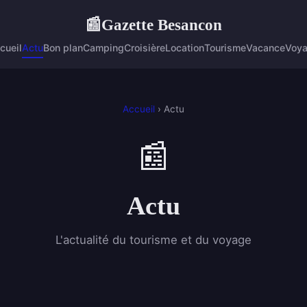
Gazette Besancon
📰
cueil
Actu
Bon plan
Camping
Croisière
Location
Tourisme
Vacance
Voy
Accueil
› Actu
📰
Actu
L'actualité du tourisme et du voyage