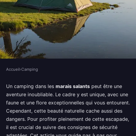
Accueil
›
Camping
CAMPING
Quels sont les conseils pour
Un camping dans les
marais salants
peut être une
aventure inoubliable. Le cadre y est unique, avec une
camper en toute sécurité dans
faune et une flore exceptionnelles qui vous entourent.
des zones de marais salants?
Cependant, cette beauté naturelle cache aussi des
dangers. Pour profiter pleinement de cette escapade,
Salomé
•
10 septembre 2024
•
6 min de lecture
il est crucial de suivre des consignes de sécurité
adaptées. Cet article vous guide pas à pas pour