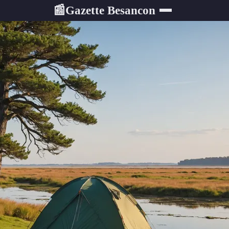
Gazette Besancon
📰